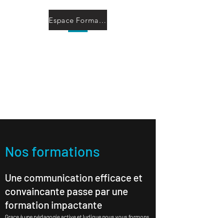
Espace Formation à Distance
Experia Auteur-
Polygraphe
L'écriture à la demande
Chansons -Théâtre - Articles
Nos formations
Une communication efficace et
convaincante passe par une
formation impactante
Grace à une pédagogie active et ludique nous vous formons