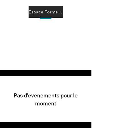
Espace Formation à Distance
Experia Auteur-
Polygraphe
L'écriture à la demande
Chansons -Théâtre - Articles
Pas d'événements pour le
moment