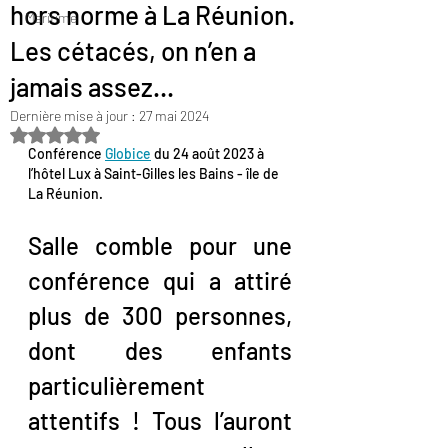
hors norme à La Réunion.
Maritime
Les cétacés, on n’en a
jamais assez…
Dernière mise à jour :
27 mai 2024
Noté NaN étoiles sur 5.
Conférence 
Globice
 du 24 août 2023 à 
l’hôtel Lux à Saint-Gilles les Bains - île de 
La Réunion. 
Salle comble pour une 
conférence qui a attiré 
plus de 300 personnes, 
dont des enfants 
particulièrement 
attentifs ! Tous l’auront 